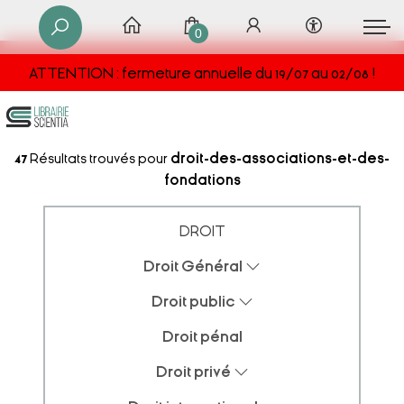
0
ATTENTION : fermeture annuelle du 19/07 au 02/08 !
47
Résultats trouvés pour
droit-des-associations-et-des-
fondations
DROIT
Droit Général
Droit public
Droit pénal
Droit privé