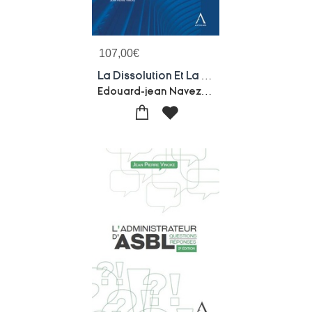
107,00
€
La Dissolution Et La Liquidation Des Societes : Droit Des Societes Et Aspects De Droit Civil, De Droit Comptable Et De Droit Fiscal
Edouard-jean Navez-Valerie Simonart