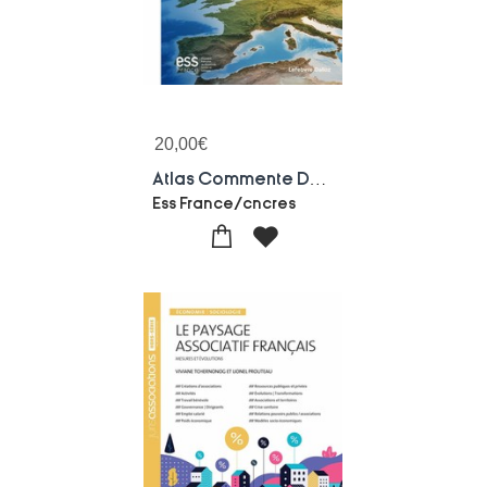
20,00
€
Atlas Commente De L'economie Sociale Et Solidaire : Observatoire National De L'ess (5e Edition)
Ess France/cncres