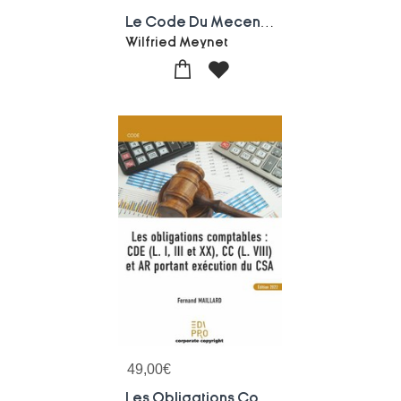
Le Code Du Mecenat : Collecte De Fonds
Wilfried Meynet
49,00
€
Les Obligations Comptables : Cde (l. I, Iii Et Xx), Cc (l. Viii) Et Ar Portant Execution Du Csa (1re Edition)