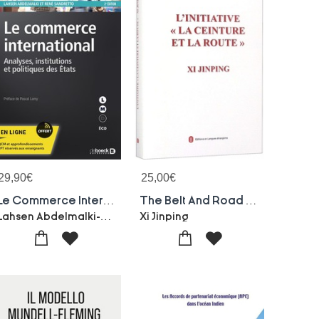
29,90
€
25,00
€
Le Commerce International : Analyses, Institutions Et Politiques Des Etats
The Belt And Road Initiative (french, Hardcover)
Lahsen Abdelmalki-Rene Sandretto
Xi Jinping