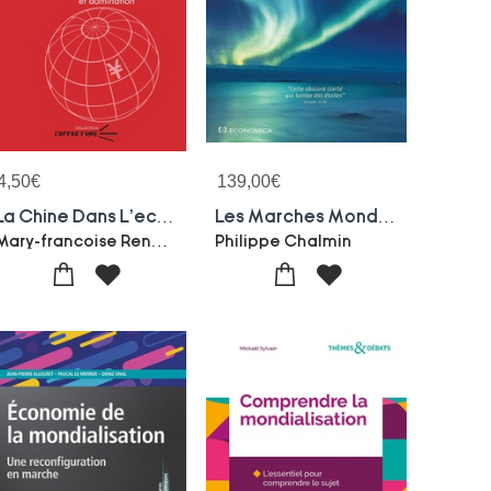
4,50
€
139,00
€
La Chine Dans L'economie Mondiale : Entre Dependance Et Domination
Les Marches Mondiaux (edition 2021)
Mary-francoise Renard
Philippe Chalmin