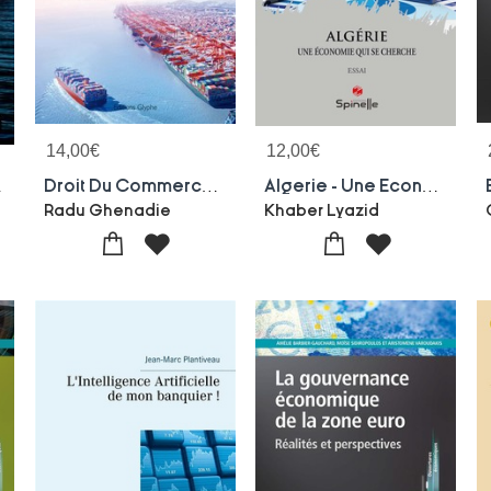
14,00
€
12,00
€
tre Michel Foucault
Droit Du Commerce International : Les Fondamentaux
Algerie - Une Economie Qui Se Cherche
Radu Ghenadie
Khaber Lyazid