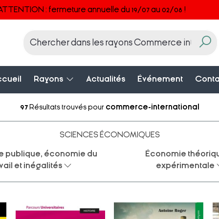
ATTENTION : fermeture annuelle du 19/07 au 02/08 !
cueil
Rayons
Actualités
Événement
Conta
97
Résultats trouvés pour
commerce-international
SCIENCES ÉCONOMIQUES
 publique, économie du
Économie théoriqu
vail et inégalités
expérimentale