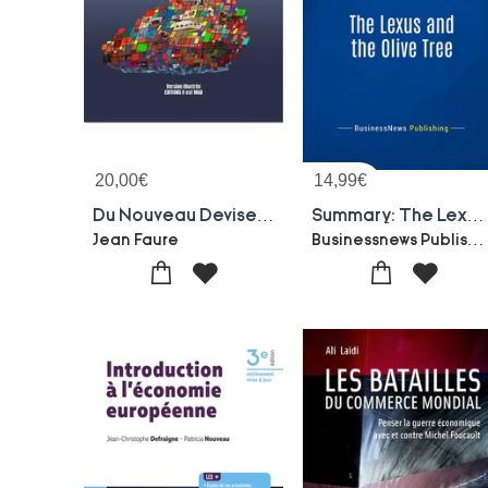
20,00
€
14,99
€
Du Nouveau Devisement Du Monde
Summary: The Lexus And The Olive Tree : Review And Analysis Of Friedman's Book
Businessnews Publishing
Jean Faure