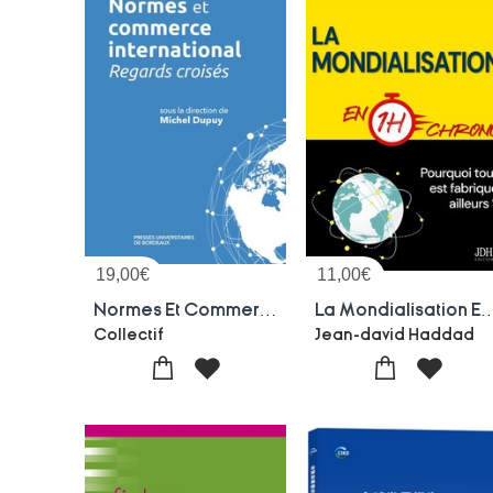
19,00
€
11,00
€
Normes Et Commerce International : Regards Croises
La Mondialisation En 1h Chrono : Pourquoi Tout 
Collectif
Jean-david Haddad