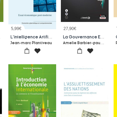
5,99
€
27,90
€
t Et Regulation
L'intelligence Artificielle De Mon Banquier !
La Gouvernance Economique De La Zone Euro ; Realites Et Perspectives
Amelie Barbier-gauchard-Moise Sidiropoulos-Arsitomene Varoudakis
Jean-marc Plantiveau