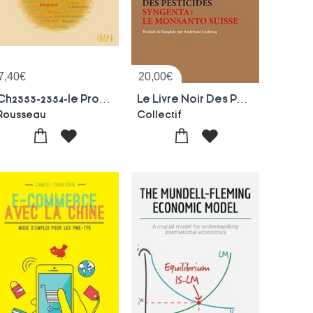
7,40
€
20,00
€
Ch2353-2354-le Processus De Kimberley Et La Lutte Contre Le Commerce Des 'diamants De Sang
Le Livre Noir Des Pesticides ; Syngenta : Le Monsanto Suisse
Rousseau
Collectif