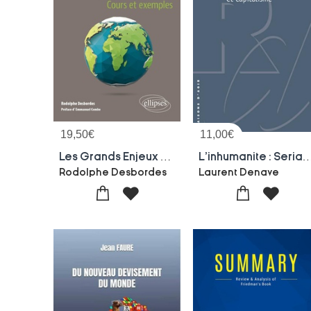
19,50
€
11,00
€
Les Grands Enjeux De La Mondialisation Commerciale : Cours Et Exemples
L'inhumanite : Serial Killers Et
Rodolphe Desbordes
Laurent Denave