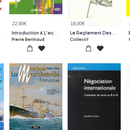
22,90
€
18,00
€
es De La Paix
Introduction A L'economie Internationale ; Le Commerce Et L'investissement (2e Edition)
Le Reglement Des Differends Entre Multinationales Et Etats ; Les Alternatives A L'arbitrage
Pierre Berthaud
Collectif