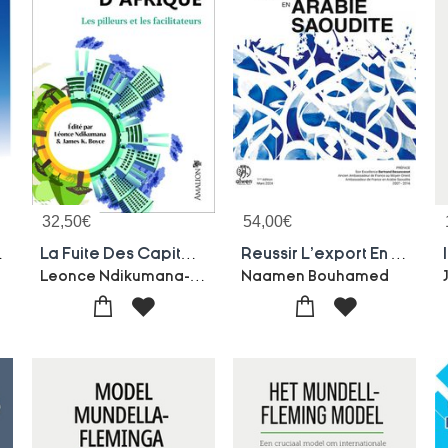
32,50
€
54,00
€
(vo Chinois)
La Fuite Des Capitaux D'afrique
Reussir L'export En Arabie Saoudite : Comprendre La Culture Des Affaires En Arabie Saoudite
Leonce Ndikumana-James K. Boyce
Naamen Bouhamed