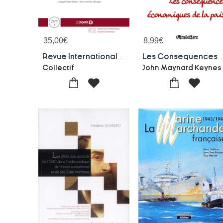
35,00
€
8,99
€
Revue Internationale De Droit Economique 2017/1 - Le Ttip - Partenariat Transatlantique De Commerce
Les Consequences Economiqu
Collectif
John Maynard Keynes