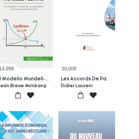
14,99
€
30,00
€
Il Modello Mundell-fleming : Un Modello Cruciale Per Comprendere L'economia Internazionale
Les Accords De Partenariat Economique (ape) Dans L'ocean Indien
Jean Blaise Mimbang
Didier Laurent