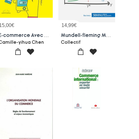
15,00
€
14,99
€
E-commerce Avec La Chine - Mode D Emploi Pour Les Pme-tpe
Mundell-fleming Model : Achieving Macroeconomic Equilibrium
Camille-yihua Chen
Collectif