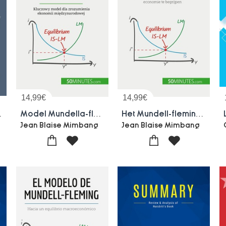
14,99
€
14,99
€
 Capitalisme
Model Mundella-fleminga : Kluczowy Model Dla Zrozumienia Ekonomii Miedzynarodowej
Het Mundell-fleming Model : Een Cruciaal Model Om Internationale Economie Te Begrijpen
Jean Blaise Mimbang
Jean Blaise Mimbang