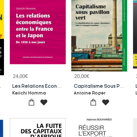
24,00
€
20,00
€
Est Fabrique Ailleurs ?
Les Relations Economiques Entre La France Et Le Japon : De 1950 A Nos Jours
Capitalisme Sous Pavillon Vert
Keiichi Homma
Antoine Roger