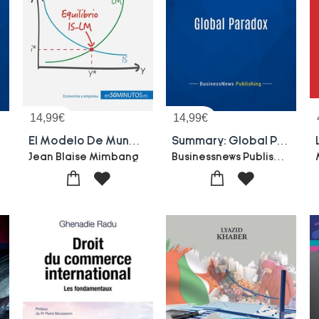
14,99
€
14,99
€
El Modelo De Mundell-fleming : Hacia Un Equilibrio Macroeconomico
Summary: Global Paradox : Review And Analysis Of Naisbitt's Book
Businessnews Publishing
Jean Blaise Mimbang