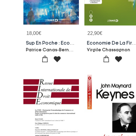
18,00
€
22,90
€
Sup En Poche : Economie De La Mondialisation ; L1, L2
Economie De La Firme-monde ; Pouvoir, Regime De Gouvernemen
Patrice Canas-Bernard Schwengler
Virgile Chassagnon