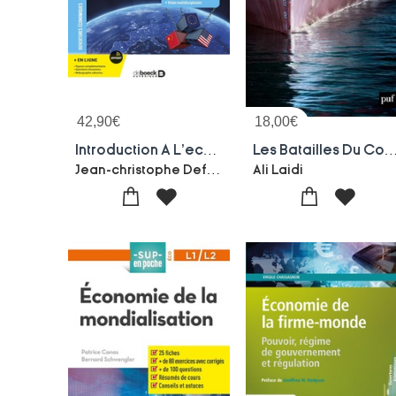
42,90
€
18,00
€
Introduction A L'economie Europeenne
Les Batailles Du Commerce Mondial ; Penser La Guerre Economique Avec Et Con
Jean-christophe Defraigne-Patricia Nouveau
Ali Laidi