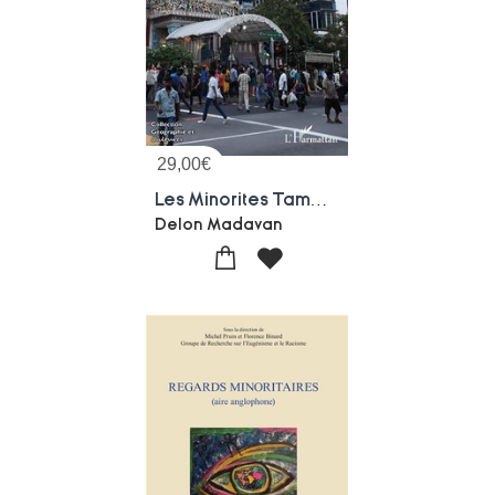
29,00
€
Les Minorites Tamoules A Colombo, Kuala Lumpur Et Singapour : Identites, Integrations Socio-spatiales Et Transnationalites
Delon Madavan