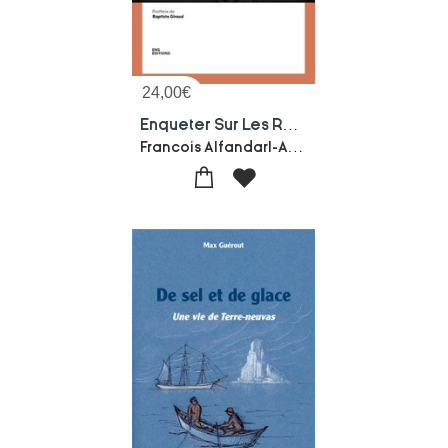
24,00
€
Enqueter Sur Les Relations Professionnelles : Methodes, Outils Et Pratiques
Francois Alfandarl-Anais Bonanno-Lina Cardenas-Saphia Doumenc-Willy Gibard-Lucas Winiarski