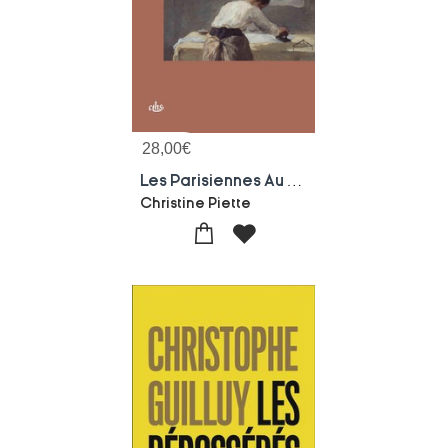
28,00
€
Les Parisiennes Au Travail Au Milieu Du Xixe Siecle
Christine Piette