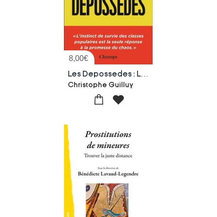
8,00
€
Les Depossedes : L'instinct De Survie Des Classes Populaires Est La Seule Reponse A La Promesse Du Chaos
Christophe Guilluy