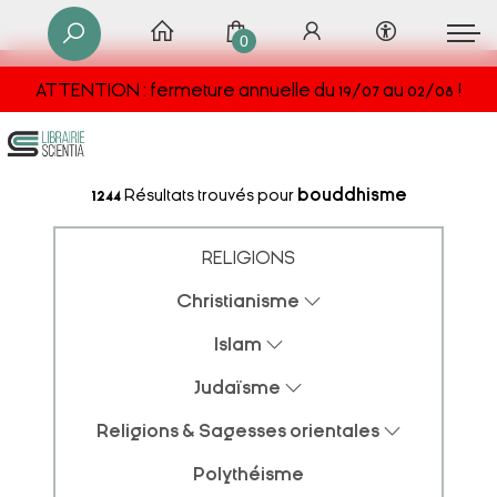
0
ATTENTION : fermeture annuelle du 19/07 au 02/08 !
1244
Résultats trouvés pour
bouddhisme
RELIGIONS
Christianisme
Islam
Judaïsme
Religions & Sagesses orientales
Polythéisme