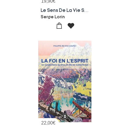
19,90
€
Le Sens De La Vie Selon Le Bouddhisme Et La Science
Serge Lorin
22,00
€