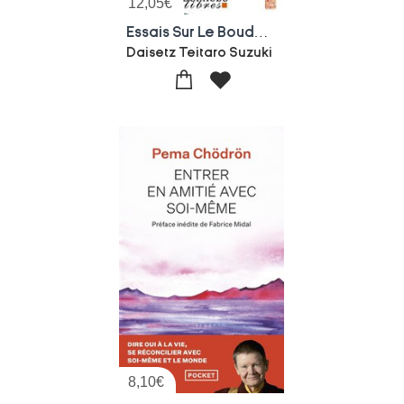
12,05
€
Essais Sur Le Bouddhisme Zen Tome 1
Daisetz Teitaro Suzuki
8,10
€