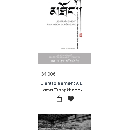
34,00
€
L'entrainement A La Vision Superieure : Lamrim Tchenmo, Le Grand Traite Des Etapes De La Voie Vers L'eveil
Lama Tsongkhapa-Andrew M. Mckenzie