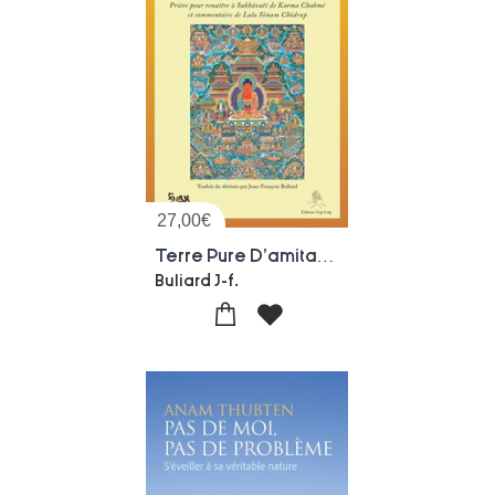
27,00
€
Terre Pure D'amitabha Tome 2 : Priere Pour Renaitre A Sukhavati De Karma Chakme Et Commentaire De Lala Sonam Chodrup
Buliard J-f.