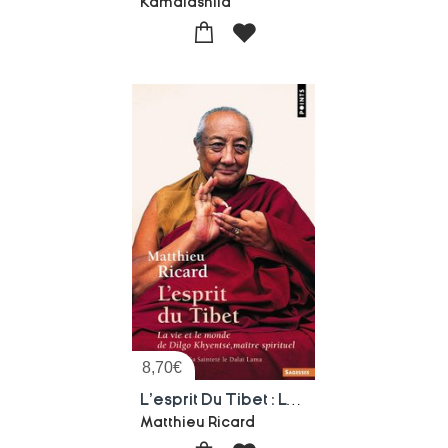
Kamalashila
8,70
€
L'esprit Du Tibet : La Vie Et Le Monde De Dilgo Khyentse, Maitre Spirituel
Matthieu Ricard