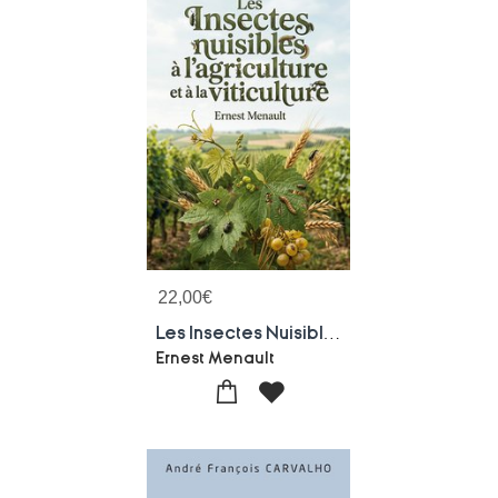
22,00
€
Les Insectes Nuisibles A L'agriculture Et A La Viticulture : Les Methodes Ancestrales De Lutte Contre Les Cecydomies, Fausses Teignes Et Autres Ravageurs Agricoles Du Xixe Siecle
Ernest Menault