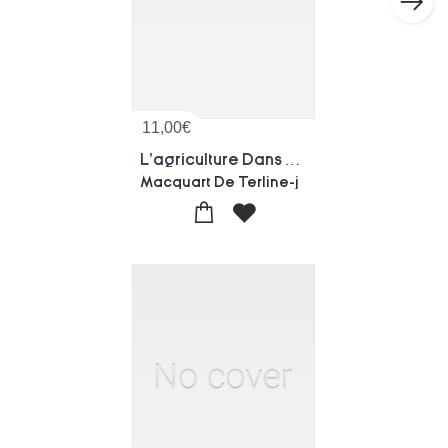
11,00
€
L'agriculture Dans La Region Des Amognes A La Fin Du Xviiie Siecle
Macquart De Terline-j