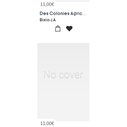
11,00
€
Des Colonies Agricoles De Mettray Et De La Camargue
Bixio-j A
11,00
€