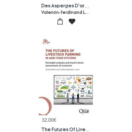
Des Asperges D'argenteuil Et De Leur Origine : Une Histoire De La Culture De L'asperge A Argenteuil Au Xixe Siecle, Mettant En Avant Les Cultivateurs Et Leurs Innovations
Valentin-ferdinand Lebeuf
32,00
€
The Futures Of Livestock Farming In Agri-food Systems: Foresight Analysis And Multicriteria Assessment Of Scenarios