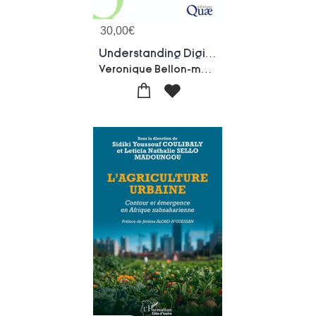
30,00
€
Understanding Digital Agriculture: Ten Years Of Interdisciplinary Research At The #digitag Institute
Veronique Bellon-maurel-Karine Gauche-Martha-lucia Enriquez-Nathalie Lyon-caen