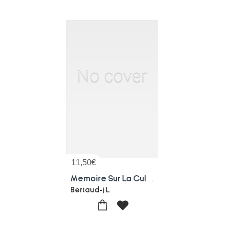
11,50
€
Memoire Sur La Culture Du Murier Et L'education Des Vers A Soie Dans Le Jura
Bertaud-j L