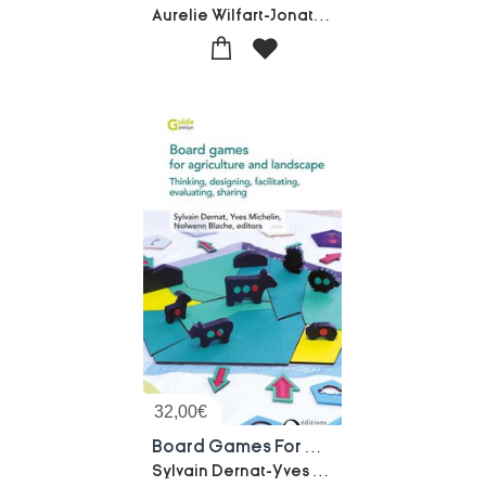
Aurelie Wilfart-Jonathan Vayssieres-Collectif
32,00
€
Board Games For Agriculture And Landscape: Thinking, Designing, Facilitating, Evaluating, Sharing
Sylvain Dernat-Yves Michelin-Nolwenn Blache